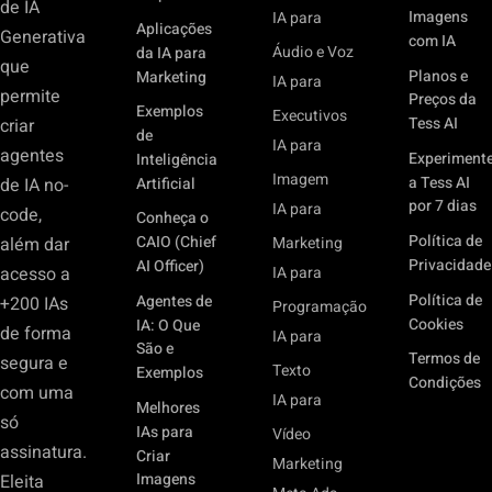
de IA
Imagens
IA para
Aplicações
Generativa
com IA
Áudio e Voz
da IA para
que
Planos e
Marketing
IA para
permite
Preços da
Exemplos
Executivos
Tess AI
criar
de
IA para
agentes
Experiment
Inteligência
Imagem
a Tess AI
Artificial
de IA no-
por 7 dias
IA para
code,
Conheça o
Política de
CAIO (Chief
além dar
Marketing
Privacidade
AI Officer)
acesso a
IA para
Política de
Agentes de
+200 IAs
Programação
Cookies
IA: O Que
de forma
IA para
São e
Termos de
segura e
Texto
Exemplos
Condições
com uma
IA para
Melhores
só
IAs para
Vídeo
assinatura.
Criar
Marketing
Imagens
Eleita