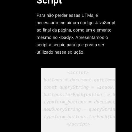
Script
Para não perder essas UTMs, é
necessário incluir um código JavaScript
ao final da página, como um elemento
mesmo no
<body>
. Apresentamos o
script a seguir, para que possa ser
utilizado nessa solução:
<script>

buttons = 
document
.getElementsByC
const
 queryString = 
window
.locati
buttons.forEach(
button
 =>
 button.
typeform_buttons = 
document
.getEl
newQueryString = queryString.repl
typeform_buttons.forEach(
button
 =
</script>
