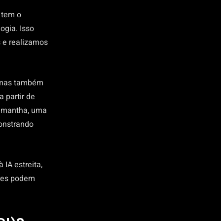
 tem o
ogia. Isso
 e realizamos
, mas também
 partir de
Samantha, uma
onstrando
 IA estreita,
eres podem