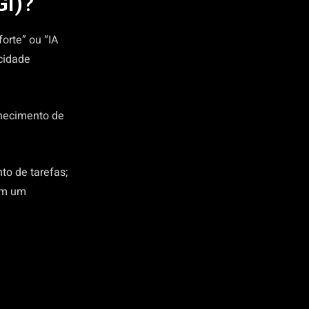
GI)?
forte” ou “IA
acidade
nhecimento de
to de tarefas;
 em um