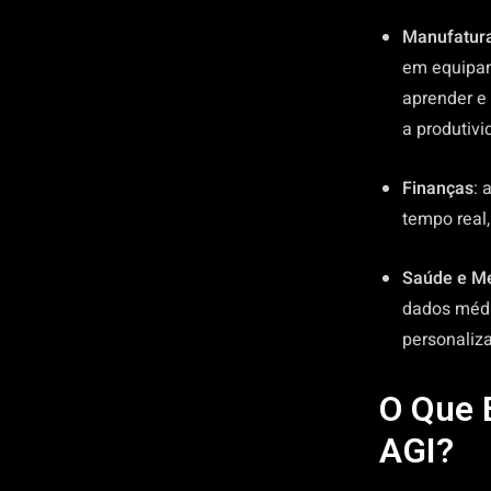
Manufatur
em equipam
aprender e
a produtivi
Finanças
: 
tempo real
Saúde e Me
dados médi
personaliza
O Que 
AGI?