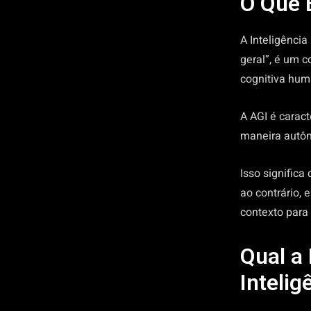
O Que É
A Inteligência
geral”, é um c
cognitiva hu
A AGI é carac
maneira autô
Isso significa
ao contrário, 
contexto para
Qual a
Intelig