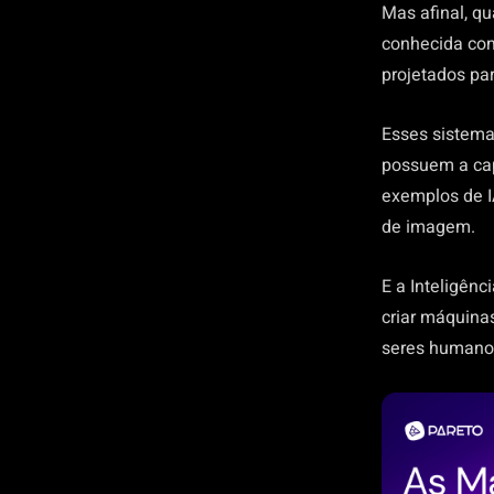
Mas afinal, qu
conhecida como
projetados par
Esses sistema
possuem a cap
exemplos de I
de imagem.
E a Inteligênc
criar máquina
seres humano