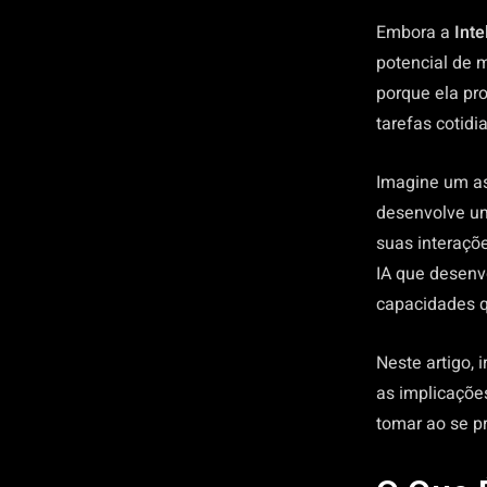
Embora a
Inte
potencial de 
porque ela pr
tarefas cotidi
Imagine um as
desenvolve um
suas interaçõ
IA que desenv
capacidades q
Neste artigo, 
as implicaçõe
tomar ao se p