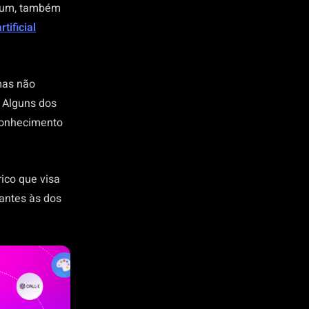
Comum, também
rtificial
mas não
 Alguns dos
econhecimento
rico que visa
antes às dos