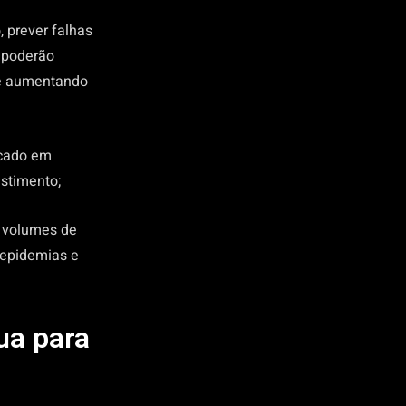
, prever falhas
s poderão
e e aumentando
rcado em
stimento;
s volumes de
 epidemias e
ua para