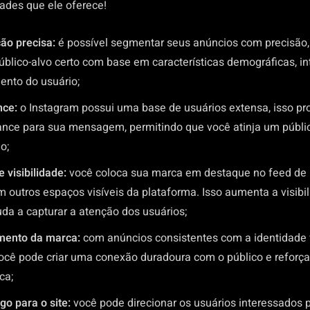
dades que ele oferece!
o precisa:
é possível segmentar seus anúncios com precisão,
úblico-alvo certo com base em características demográficas, in
nto do usuário;
nce:
o Instagram possui uma base de usuários extensa, isso p
ance para sua mensagem, permitindo que você atinja um públi
o;
 visibilidade:
você coloca sua marca em destaque no feed de n
m outros espaços visíveis da plataforma. Isso aumenta a visibi
da a capturar a atenção dos usuários;
mento da marca:
com anúncios consistentes com a identidade 
ocê pode criar uma conexão duradoura com o público e reforça
ca;
go para o site:
você pode direcionar os usuários interessados p