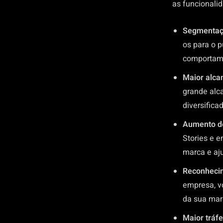
as funcionali
Segmentaçã
os para o p
comportame
Maior alca
grande alc
diversificad
Aumento de
Stories e e
marca e aju
Reconheci
empresa, v
da sua mar
Maior tráfe