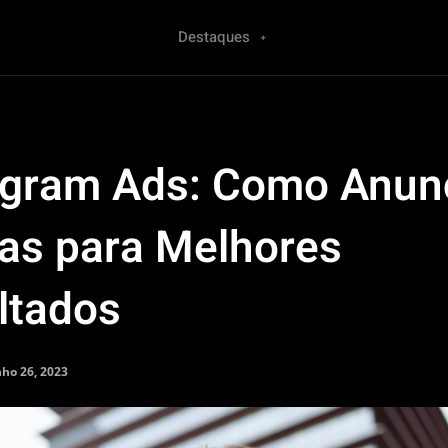
Destaques
agram Ads: Como Anun
cas para Melhores
ltados
nho 26, 2023