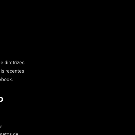
 diretrizes
is recentes
ebook.
o
s
rmatos de