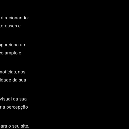
 direcionando-
teresses e
roporciona um
co amplo e
otícias, nos
lidade da sua
visual da sua
r a percepção
ara o seu site,