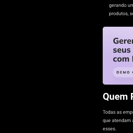
gerando um
produtos, 
Quem P
Todas as empr
que atendam ao
esses.