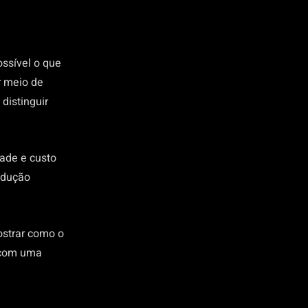
ssível o que
r meio de
 distinguir
dade e custo
odução
ostrar como o
o com uma