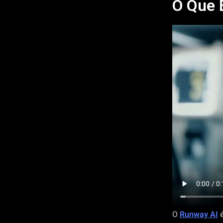
O Que 
O
Runway AI
é