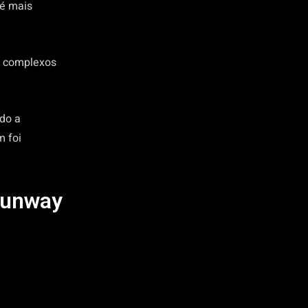
 é mais
s complexos
ndo a
m foi
Runway