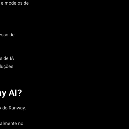
s e modelos de
cesso de
s de IA
luções
y AI?
IA do Runway.
ipalmente no