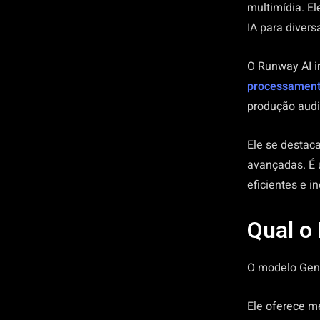
multimídia. E
IA para divers
O Runway AI i
processament
produção audio
Ele se destaca
avançadas. É 
eficientes e i
Qual o
O modelo Gen-
Ele oferece me