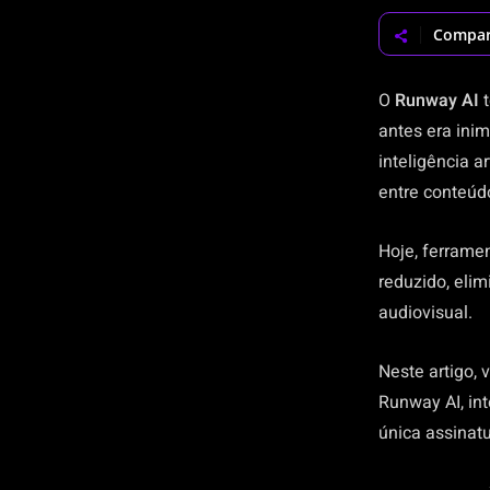
Compar
O
Runway AI
t
antes era ini
inteligência a
entre conteúd
Hoje, ferrame
reduzido, eli
audiovisual.
Neste artigo, 
Runway AI, in
única assinatu