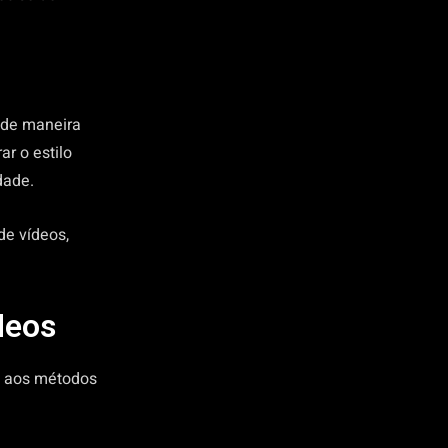
s de maneira
ar o estilo
dade.
de vídeos,
deos
o aos métodos