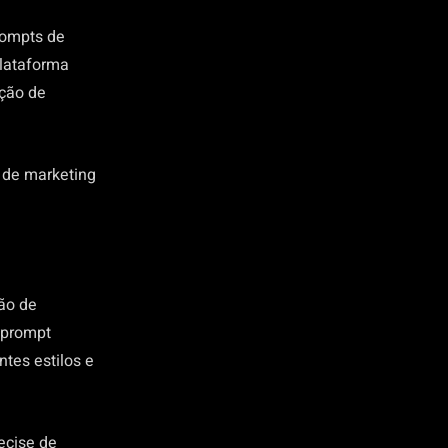
rompts de
plataforma
ução de
s de marketing
ão de
m prompt
tes estilos e
ecise de