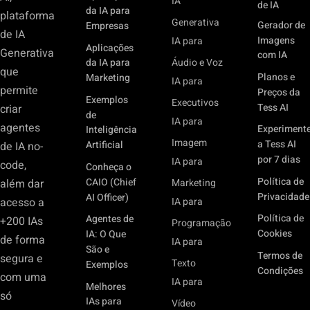
IA
de IA
da IA para
plataforma
Generativa
Gerador de
Empresas
de IA
Imagens
IA para
Aplicações
Generativa
com IA
Áudio e Voz
da IA para
que
Planos e
Marketing
IA para
permite
Preços da
Exemplos
Executivos
Tess AI
criar
de
IA para
agentes
Experiment
Inteligência
Imagem
a Tess AI
Artificial
de IA no-
por 7 dias
IA para
code,
Conheça o
Política de
CAIO (Chief
além dar
Marketing
Privacidade
AI Officer)
acesso a
IA para
Política de
Agentes de
+200 IAs
Programação
Cookies
IA: O Que
de forma
IA para
São e
Termos de
segura e
Texto
Exemplos
Condições
com uma
IA para
Melhores
só
IAs para
Vídeo