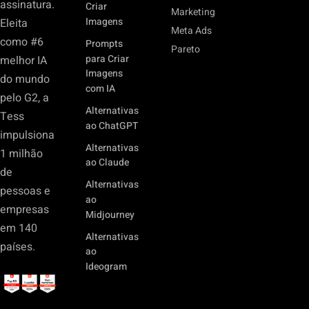
assinatura.
Criar
Marketing
Imagens
Eleita
Meta Ads
como #6
Prompts
Pareto
para Criar
melhor IA
Imagens
do mundo
com IA
pelo G2, a
Alternativas
Tess
ao ChatGPT
impulsiona
Alternativas
1 milhão
ao Claude
de
Alternativas
pessoas e
ao
empresas
Midjourney
em 140
Alternativas
países.
ao
Ideogram