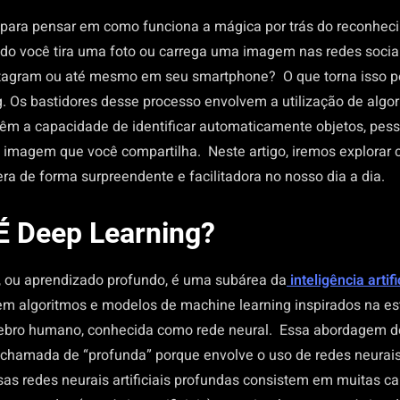
 para pensar em como funciona a mágica por trás do reconhec
o você tira uma foto ou carrega uma imagem nas redes socia
stagram ou até mesmo em seu smartphone?
O que torna isso p
. Os bastidores desse processo envolvem a utilização de algo
 têm a capacidade de identificar automaticamente objetos, pess
a imagem que você compartilha.
Neste artigo, iremos explorar
ra de forma surpreendente e facilitadora no nosso dia a dia.
É Deep Learning?
, ou aprendizado profundo, é uma subárea da
inteligência artifi
em algoritmos e modelos de machine learning inspirados na est
ebro humano, conhecida como rede neural.
Essa abordagem d
chamada de “profunda” porque envolve o uso de redes neurais a
sas redes neurais artificiais profundas consistem em muitas 