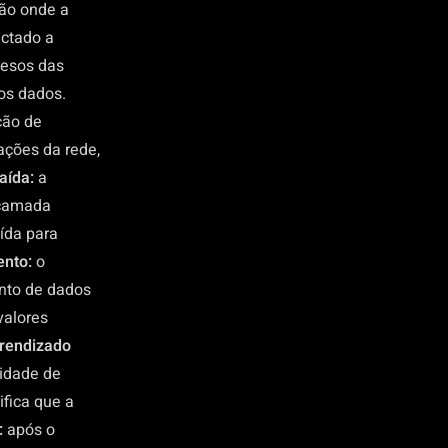
ão onde a
ctado a
pesos das
os dados.
ção de
ações da rede,
aída:
a
 camada
ída para
ento:
o
nto de dados
valores
rendizado
cidade de
ifica que a
:
após o