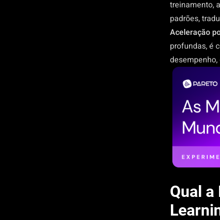
treinamento, a
padrões, trad
Aceleração p
profundas, é 
desempenho, q
Qual a
Learni