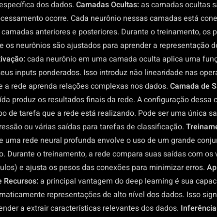
 específica dos dados.
Camadas Ocultas:
as camadas ocultas s
ocessamento ocorre. Cada neurônio nessas camadas está cone
 camadas anteriores e posteriores. Durante o treinamento, os 
e os neurônios são ajustados para aprender a representação d
tivação:
cada neurônio em uma camada oculta aplica uma fun
seus inputs ponderados. Isso introduz não linearidade nas oper
e a rede aprenda relações complexas nos dados.
Camada de S
da produz os resultados finais da rede. A configuração dessa
po de tarefa que a rede está realizando. Pode ser uma única sa
ressão ou várias saídas para tarefas de classificação.
Treinam
e uma rede neural profunda envolve o uso de um grande conju
o. Durante o treinamento, a rede compara suas saídas com os 
tulos) e ajusta os pesos das conexões para minimizar erros.
Ap
e Recursos:
a principal vantagem do deep learning é sua capa
maticamente representações de alto nível dos dados. Isso sign
nder a extrair características relevantes dos dados.
Inferência