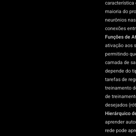
característica
maioria do pr
neurônios nas
conexões entr
Funções de A
ativação aos 
permitindo qu
camada de saí
depende do ti
tarefas de reg
treinamento d
de treinament
desejados (ró
Hierárquico d
aprender auto
rede pode apre