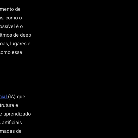
imento de
is, como o
ossível é o
ritmos de deep
oas, lugares e
 como essa
cial
(IA) que
rutura e
e aprendizado
rtificiais
camadas de