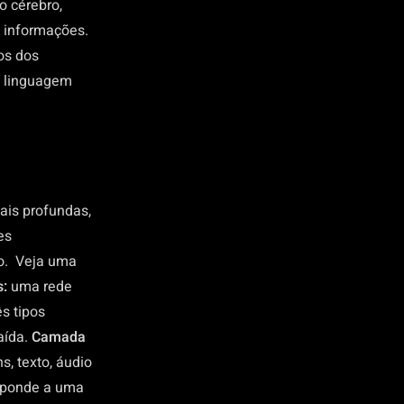
o cérebro,
 informações.
os dos
e linguagem
ais profundas,
es
o.
Veja uma
s:
uma rede
s tipos
aída.
Camada
, texto, áudio
esponde a uma