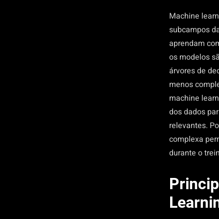
Machine learn
subcampos da 
aprendam com 
os modelos sã
árvores de de
menos comple
machine learni
dos dados par
relevantes.
Po
complexa perm
durante o tre
Princi
Learni