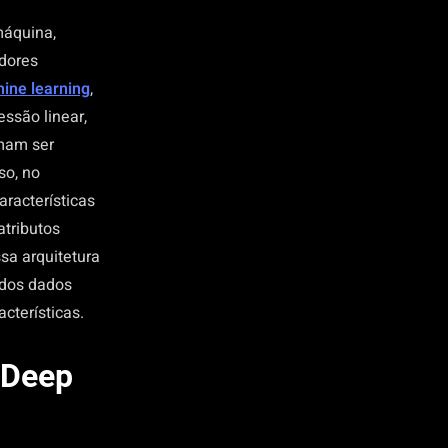
máquina,
dores
ine learning
,
ssão linear,
umam ser
so, no
aracterísticas
atributos
ssa arquitetura
 dos dados
cterísticas.
 Deep