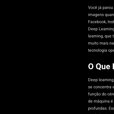
Você já parou
imagens quand
Facebook, In
Deep Learning
learning, que
muito mais n
tecnologia ope
O Que 
Deep learning
se concentra 
função do cér
de máquina é 
profundas.
Es