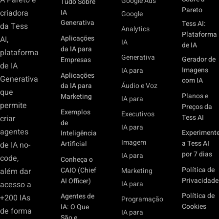
Google Ads
Tudo Sobre
Pareto
IA
criadora
Google
Generativa
Tess AI:
da Tess
Analytics
Plataforma
Aplicações
AI,
IA
de IA
da IA para
plataforma
Generativa
Gerador de
Empresas
de IA
Imagens
IA para
Aplicações
Generativa
com IA
Áudio e Voz
da IA para
que
Planos e
Marketing
IA para
permite
Preços da
Exemplos
Executivos
Tess AI
criar
de
IA para
agentes
Experiment
Inteligência
Imagem
a Tess AI
Artificial
de IA no-
por 7 dias
IA para
code,
Conheça o
Política de
CAIO (Chief
além dar
Marketing
Privacidade
AI Officer)
acesso a
IA para
Política de
Agentes de
+200 IAs
Programação
Cookies
IA: O Que
de forma
IA para
São e