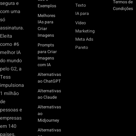
Termos de
segura e
Texto
Exemplos
Condições
com uma
IA para
Melhores
só
IAs para
Vídeo
assinatura.
Criar
Marketing
Imagens
Eleita
Meta Ads
como #6
Prompts
Pareto
para Criar
melhor IA
Imagens
do mundo
com IA
pelo G2, a
Alternativas
Tess
ao ChatGPT
impulsiona
Alternativas
1 milhão
ao Claude
de
Alternativas
pessoas e
ao
empresas
Midjourney
em 140
Alternativas
países.