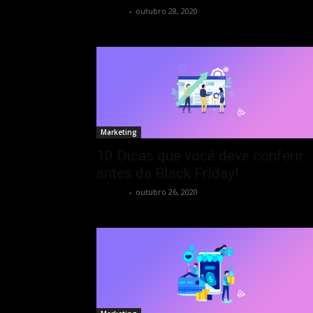
Tess AI
-
outubro 28, 2020
Marketing
10 Dicas que você deve conferir
antes da Black Friday!
Tess AI
-
outubro 26, 2020