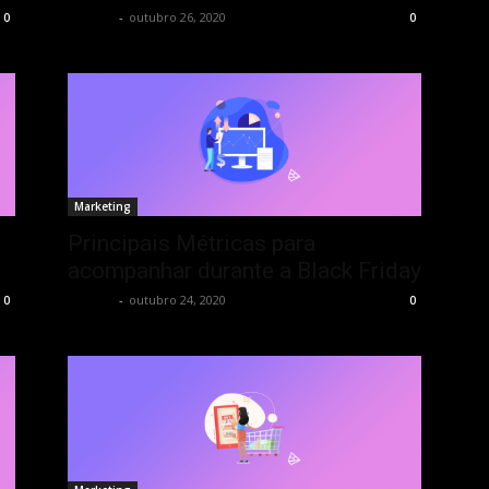
Tess AI
-
outubro 26, 2020
0
0
Marketing
Principais Métricas para
acompanhar durante a Black Friday
Tess AI
-
outubro 24, 2020
0
0