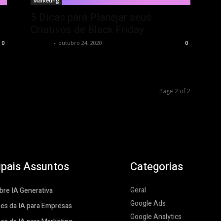
Marketing
5 Dicas para Planejar seus
Criativos de Black Friday
Tess AI
-
outubro 24, 2020
0
0
Page 2 of 2
ipais Assuntos
Categorias
Geral
re IA Generativa
Google Ads
es da IA para Empresas
Google Analytics