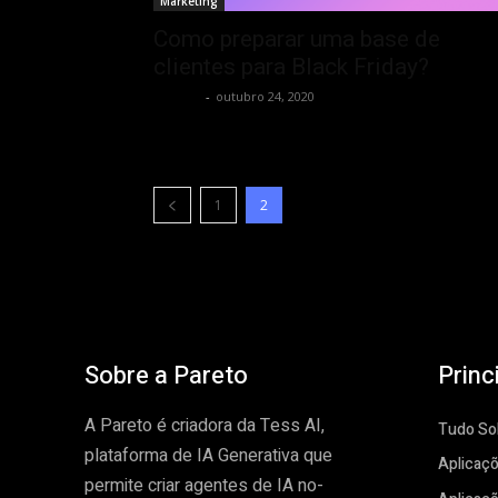
Marketing
Como preparar uma base de
clientes para Black Friday?
Tess AI
-
outubro 24, 2020
1
2
Sobre a Pareto
Princ
A Pareto é criadora da Tess AI,
Tudo Sob
plataforma de IA Generativa que
Aplicaçõ
permite criar agentes de IA no-