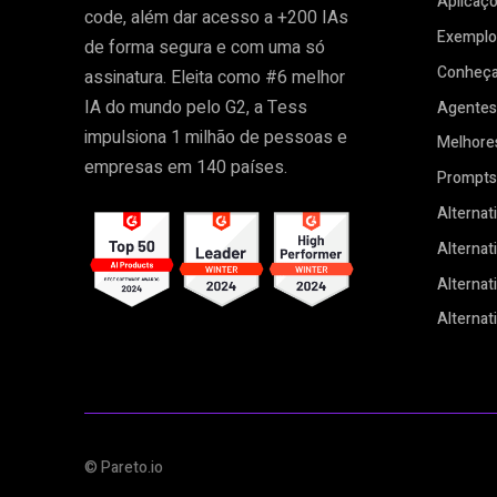
Aplicaçõ
code, além dar acesso a +200 IAs
Exemplos
de forma segura e com uma só
Conheça 
assinatura. Eleita como #6 melhor
IA do mundo pelo G2, a Tess
Agentes
impulsiona 1 milhão de pessoas e
Melhores
empresas em 140 países.
Prompts 
Alternat
Alternat
Alternat
Alternat
© Pareto.io